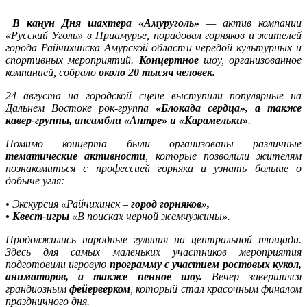
В канун Дня шахтера «Амуруголь»
— актив компании
«Русский Уголь» в Приамурье, порадовал горняков и жителей
города Райчихинска Амурской области чередой культурных и
спортивных мероприятий.
Концертное
шоу, организованное
компанией, собрало
около 20 тысяч человек.
24 августа на городской сцене выступили популярные на
Дальнем Востоке рок-группа
«Блокада сердца», а также
кавер-группы, ансамбли «Антре» и «Карамельки»
.
Помимо концерта были организованы различные
тематические активности
, которые позволили жителям
познакомиться с профессией горняка и узнать больше о
добыче угля:
• Экскурсия «Райчихинск –
город горняков»,
• Квест-игры
«В поисках черной жемчужины».
Продолжились народные гуляния на центральной площади.
Здесь для самых маленьких участников мероприятия
подготовили игровую
программу с участием ростовых кукол,
аниматоров, а также пенное шоу.
Вечер завершился
грандиозным
фейерверком
, который стал красочным финалом
праздничного дня.