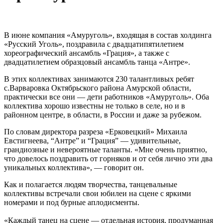
В июне компания «Амуруголь», входящая в состав холдинга
«Русский Уголь», поздравила с двадцатипятилетием
хореографический ансамбль «Грация», а также с
двадцатилетием образцовый ансамбль танца «Антре».
В этих коллективах занимаются 230 талантливых ребят
с.Варваровка Октябрьского района Амурской области,
практически все они — дети работников «Амуруголь». Оба
коллектива хорошо известны не только в селе, но и в
районном центре, в области, в России и даже за рубежом.
По словам директора разреза «Ерковецкий» Михаила
Евстигнеева, “Антре” и “Грация” — удивительные,
грандиозные и невероятные таланты. «Мне очень приятно,
что довелось поздравить от горняков и от себя лично эти два
уникальных коллектива», — говорит он.
Как и полагается людям творчества, танцевальные
коллективы встречали свои юбилеи на сцене с яркими
номерами и под бурные аплодисменты.
«Каждый танец на сцене — отдельная история, продуманная