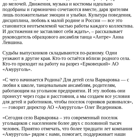
до мелочей. Движения, музыка и костюмы идеально
подобраны и гармонично сочетаются вместе, даря зрителям
лишь положительные эмоции и улыбки. Культура поведения,
дисциплина, любовь к малой родине и России — все это
становится неотъемлемой частью работы каждого коллектива.
И достижения не заставляют себя ждать», – рассказывает
руководитель образцового ансамбля танца «Антре» Анна
Левшина.
Судьбы выпускников складываются по-разному. Одни
уезжают в другие края. Кто-то остаётся вблизи родного села.
Кто-то приходит на работу на разрез «Ерковецкий» АО
«Амуруголь».
«С чего начинается Родина? Для детей села Варваровка — с
любви к школе, танцевальным ансамблям, родителям,
работающим на угольном предприятии. И эту любовь они
пронесут через годы и расстояния, а мы создаем все условия
для детей и работников, чтобы поселок горняков развивался»,
— говорит директор АО «Амуруголь» Олег Ведерников.
«Сегодня село Варваровка – это современный поселок
угольщиков с населением более двух с половиной тысяч
человек. Приятно отмечать, что более тридцати лет компания
«Амуруголь» рядом с нами, помогает, поддерживает наши