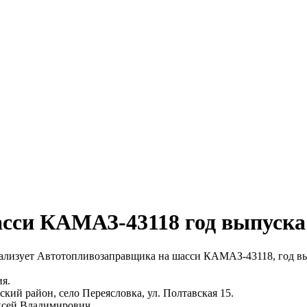
сси КАМАЗ-43118 год выпуска 
лизует Автотопливозаправщика на шасси КАМАЗ-43118, год выпус
ия.
ий район, село Переясловка, ул. Полтавская 15.
ксей Владимирович