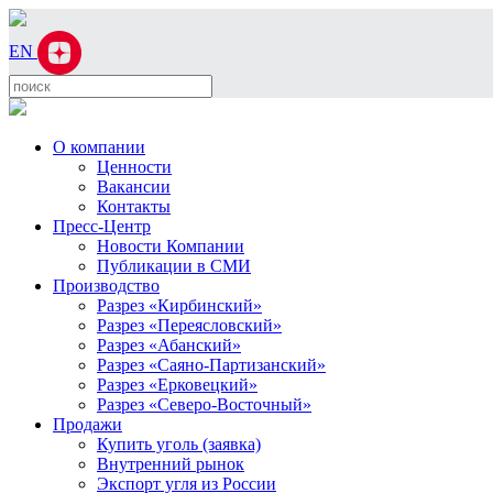
EN
О компании
Ценности
Вакансии
Контакты
Пресс-Центр
Новости Компании
Публикации в СМИ
Производство
Разрез «Кирбинский»
Разрез «Переясловский»
Разрез «Абанский»
Разрез «Саяно-Партизанский»
Разрез «Ерковецкий»
Разрез «Северо-Восточный»
Продажи
Купить уголь (заявка)
Внутренний рынок
Экспорт угля из России