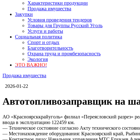
Характеристики продукции
Продажа имущества
Закупки
Условия проведения тендеров
Товары для Группы Русский Уголь
Услуги и работы
Социальная политика
Спорт и отдых
Благотворительность
Охрана труда и промбезопасность
Экология
ЭТО ВАЖНО!
Продажа имущества
2026-01-22
Автотопливозаправщик на ша
АО «Красноярсккрайуголь» филиал «Переясловский разрез» реа
ввода в эксплуатацию 122459 км.
— Техническое состояние согласно Акту технического состоян
— Местонахождение оборудования: Красноярский край, Рыбинск
— Контактное лицо: Начальник управления МТС Ерукаев Але