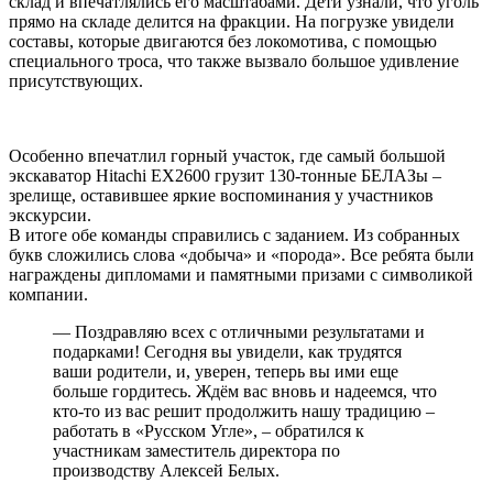
склад и впечатлялись его масштабами. Дети узнали, что уголь
прямо на складе делится на фракции. На погрузке увидели
составы, которые двигаются без локомотива, с помощью
специального троса, что также вызвало большое удивление
присутствующих.
Особенно впечатлил горный участок, где самый большой
экскаватор Hitachi EX2600 грузит 130-тонные БЕЛАЗы –
зрелище, оставившее яркие воспоминания у участников
экскурсии.
В итоге обе команды справились с заданием. Из собранных
букв сложились слова «добыча» и «порода». Все ребята были
награждены дипломами и памятными призами с символикой
компании.
— Поздравляю всех с отличными результатами и
подарками! Сегодня вы увидели, как трудятся
ваши родители, и, уверен, теперь вы ими еще
больше гордитесь. Ждём вас вновь и надеемся, что
кто-то из вас решит продолжить нашу традицию –
работать в «Русском Угле», – обратился к
участникам заместитель директора по
производству Алексей Белых.