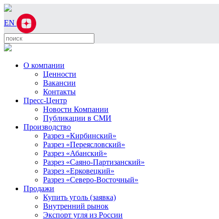
EN
О компании
Ценности
Вакансии
Контакты
Пресс-Центр
Новости Компании
Публикации в СМИ
Производство
Разрез «Кирбинский»
Разрез «Переясловский»
Разрез «Абанский»
Разрез «Саяно-Партизанский»
Разрез «Ерковецкий»
Разрез «Северо-Восточный»
Продажи
Купить уголь (заявка)
Внутренний рынок
Экспорт угля из России