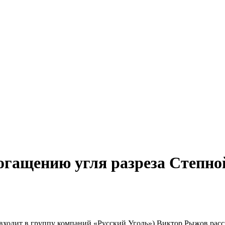
огащению угля разреза Степной
(входит в группу компаний «Русский Уголь») Виктор Рыжов расс