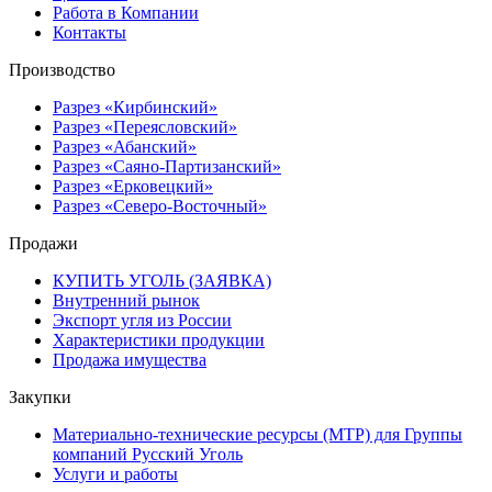
Работа в Компании
Контакты
Производство
Разрез «Кирбинский»
Разрез «Переясловский»
Разрез «Абанский»
Разрез «Саяно-Партизанский»
Разрез «Ерковецкий»
Разрез «Северо-Восточный»
Продажи
КУПИТЬ УГОЛЬ (ЗАЯВКА)
Внутренний рынок
Экспорт угля из России
Характеристики продукции
Продажа имущества
Закупки
Материально-технические ресурсы (МТР) для Группы
компаний Русский Уголь
Услуги и работы