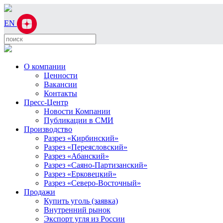
EN
О компании
Ценности
Вакансии
Контакты
Пресс-Центр
Новости Компании
Публикации в СМИ
Производство
Разрез «Кирбинский»
Разрез «Переясловский»
Разрез «Абанский»
Разрез «Саяно-Партизанский»
Разрез «Ерковецкий»
Разрез «Северо-Восточный»
Продажи
Купить уголь (заявка)
Внутренний рынок
Экспорт угля из России