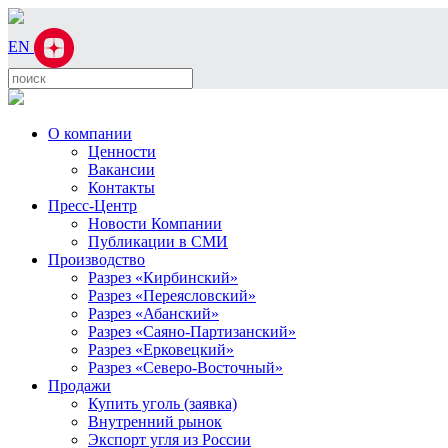
EN
О компании
Ценности
Вакансии
Контакты
Пресс-Центр
Новости Компании
Публикации в СМИ
Производство
Разрез «Кирбинский»
Разрез «Переясловский»
Разрез «Абанский»
Разрез «Саяно-Партизанский»
Разрез «Ерковецкий»
Разрез «Северо-Восточный»
Продажи
Купить уголь (заявка)
Внутренний рынок
Экспорт угля из России