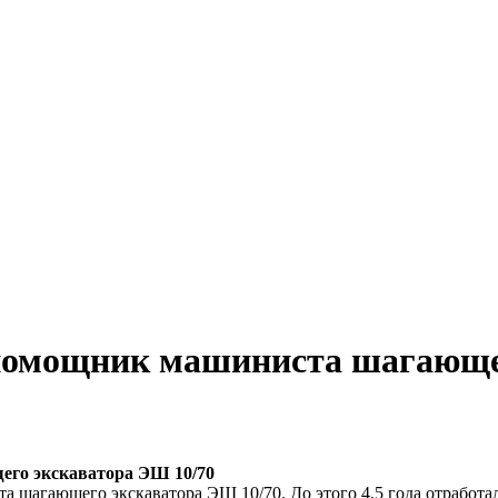
помощник машиниста шагающег
го экскаватора ЭШ 10/70
а шагающего экскаватора ЭШ 10/70. До этого 4,5 года отработа