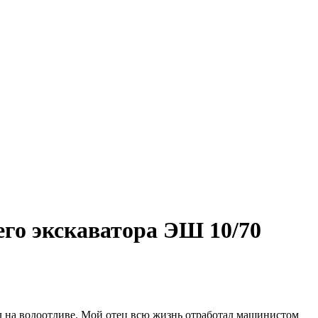
о экскаватора ЭШ 10/70
л на водоотливе. Мой отец всю жизнь отработал машинистом