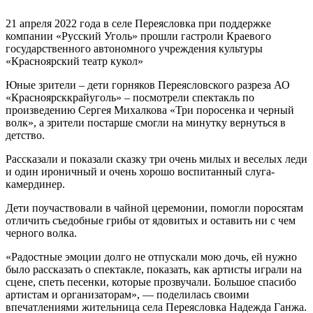
21 апреля 2022 года в селе Переясловка при поддержке
компании «Русский Уголь» прошли гастроли Краевого
государственного автономного учреждения культуры
«Красноярский театр кукол»
Юные зрители – дети горняков Переясловского разреза АО
«Красноярсккрайуголь» – посмотрели спектакль по
произведению Сергея Михалкова «Три поросенка и черный
волк», а зрители постарше смогли на минутку вернуться в
детство.
Рассказали и показали сказку три очень милых и веселых леди
и один ироничный и очень хорошо воспитанный слуга-
камердинер.
Дети поучаствовали в чайной церемонии, помогли поросятам
отличить съедобные грибы от ядовитых и оставить ни с чем
черного волка.
«Радостные эмоции долго не отпускали мою дочь, ей нужно
было рассказать о спектакле, показать, как артисты играли на
сцене, спеть песенки, которые прозвучали. Большое спасибо
артистам и организаторам», — поделилась своими
впечатлениями жительница села Переясловка Надежда Ганжа.