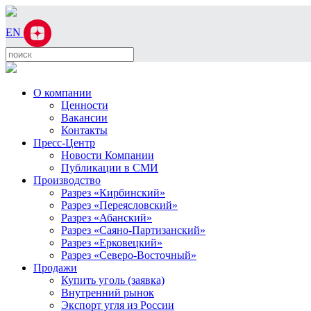
EN
О компании
Ценности
Вакансии
Контакты
Пресс-Центр
Новости Компании
Публикации в СМИ
Производство
Разрез «Кирбинский»
Разрез «Переясловский»
Разрез «Абанский»
Разрез «Саяно-Партизанский»
Разрез «Ерковецкий»
Разрез «Северо-Восточный»
Продажи
Купить уголь (заявка)
Внутренний рынок
Экспорт угля из России