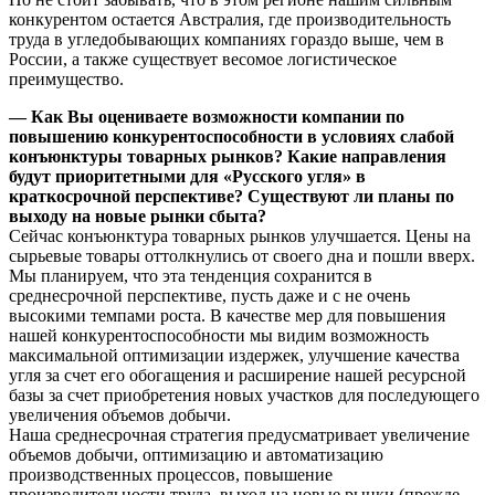
конкурентом остается Австралия, где производительность
труда в угледобывающих компаниях гораздо выше, чем в
России, а также существует весомое логистическое
преимущество.
— Как Вы оцениваете возможности компании по
повышению конкурентоспособности в условиях слабой
конъюнктуры товарных рынков? Какие направления
будут приоритетными для «Русского угля» в
краткосрочной перспективе? Существуют ли планы по
выходу на новые рынки сбыта?
Сейчас конъюнктура товарных рынков улучшается. Цены на
сырьевые товары оттолкнулись от своего дна и пошли вверх.
Мы планируем, что эта тенденция сохранится в
среднесрочной перспективе, пусть даже и с не очень
высокими темпами роста. В качестве мер для повышения
нашей конкурентоспособности мы видим возможность
максимальной оптимизации издержек, улучшение качества
угля за счет его обогащения и расширение нашей ресурсной
базы за счет приобретения новых участков для последующего
увеличения объемов добычи.
Наша среднесрочная стратегия предусматривает увеличение
объемов добычи, оптимизацию и автоматизацию
производственных процессов, повышение
производительности труда, выход на новые рынки (прежде