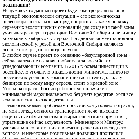
реализации?
Не думаю, что данный проект будет быстро реализован в
текущей экономической ситуации – его экономическая
целесообразность вызывает ряд вопросов. Также я не вижу
серьезных экологических оснований для создания такой зоны,
учитывая размеры территории Восточной Сибири и величину
возможных выбросов углерода. На данный момент основной
экологической угрозой для Восточной Сибири являются
лесные пожары, но отнюдь не уголь.
В любом случае проект по созданию «безуглеродной зоны» —
сейчас далеко не главная проблема для российских
угледобывающих компаний. В 2015 г. объем инвестиций в
российскую угольную отрасль достиг минимума. Никто из
российских угольных компаний не гасит тело долга, а у
банкиров по всему миру отрасль стоит в красной зоне.
Угольная отрасль России работает «в ноль» или с
минимальной маржинальностью без учета кредитов, хотя все
компании сильно закредитованы.
Тремя основными проблемами российской угольной отрасли,
на мой взгляд, остаются транспортное плечо, высокие
социальные обязательства и старые советские нормативы,
утратившие сейчас актуальность. Минэнерго и Минтруд
уделяют много внимания и времени решению последнего
вопроса, и некоторые позитивные подвижки произошли.
Однако работы в этом направлении предстоит еще много.