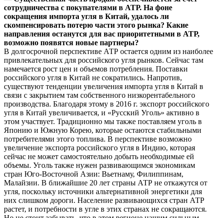
сотрудничества с покупателями в АТР. На фоне
сокращения импорта угля в Китай, удалось ли
скомпенсировать потерю части этого рынка? Какие
направления останутся для вас приоритетными в АТР,
возможно появятся новые партнеры?
В долгосрочной перспективе АТР остается одним из наиболее
привлекательных для российского угля рынков. Сейчас там
намечается рост цен и объемов потребления. Поставки
российского угля в Китай не сократились. Напротив,
существуют тенденции увеличения импорта угля в Китай в
связи с закрытием там собственного низкорентабельного
производства. Благодаря этому в 2016 г. экспорт российского
угля в Китай увеличивается, и «Русский Уголь» активно в
этом участвует. Традиционно мы также поставляем уголь в
Японию и Южную Корею, которые остаются стабильными
потребителями этого топлива. В перспективе возможно
увеличение экспорта российского угля в Индию, которая
сейчас не может самостоятельно добыть необходимые ей
объемы. Уголь также нужен развивающимся экономикам
стран Юго-Восточной Азии: Вьетнаму, Филиппинам,
Малайзии. В ближайшие 20 лет страны АТР не откажутся от
угля, поскольку источники альтернативной энергетики для
них слишком дороги. Население развивающихся стран АТР
растет, и потребности в угле в этих странах не сокращаются.
Но не стоит забывать, что в этом регионе нашим сильным