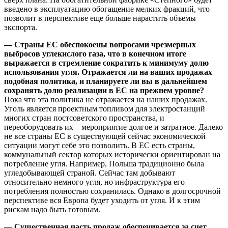
введено в эксплуатацию обогащение мелких фракций, что
позволит в перспективе еще больше нарастить объемы
экспорта.
— Страны ЕС обеспокоены вопросами чрезмерных
выбросов углекислого газа, что в конечном итоге
выражается в стремление сократить к минимуму долю
использования угля. Отражается ли на ваших продажах
подобная политика, и планируете ли вы в дальнейшем
сохранять долю реализации в ЕС на прежнем уровне?
Пока что эта политика не отражается на наших продажах.
Уголь является проектным топливом для электростанций
многих стран постсоветского пространства, и
переоборудовать их – мероприятие долгое и затратное. Далеко
не все страны ЕС в существующей сейчас экономической
ситуации могут себе это позволить. В ЕС есть страны,
коммунальный сектор которых исторически ориентирован на
потребление угля. Например, Польша традиционно была
угледобывающей страной. Сейчас там добывают
относительно немного угля, но инфраструктура его
потребления полностью сохранилась. Однако в долгосрочной
перспективе вся Европа будет уходить от угля. И к этим
рискам надо быть готовым.
— Существенная часть продаж обеспечивается за счет