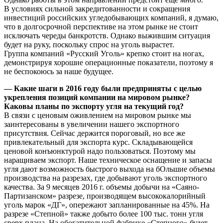
В условиях сильной закредитованности и сокращения
инвестиций российских угледобывающих компаний, я думаю,
что в долгосрочной перспективе на этом рынке не стоит
исключать череды банкротств. Однако выжившим ситуация
будет на руку, поскольку спрос на уголь вырастет.
Группа компаний «Русский Уголь» крепко стоит на ногах,
демонстрируя хорошие операционные показатели, поэтому я
не беспокоюсь за наше будущее.
— Какие шаги в 2016 году были предприняты с целью
укрепления позиций компании на мировом рынке?
Каковы планы по экспорту угля на текущий год?
В связи с ценовым оживлением на мировом рынке мы
заинтересованы в увеличении нашего экспортного
присутствия. Сейчас держится пороговый, но все же
привлекательный для экспорта курс. Складывающейся
ценовой конъюнктурой надо пользоваться. Поэтому мы
наращиваем экспорт. Наше техническое оснащение и запасы
угля дают возможность быстрого выхода на бОльшие объемы
производства на разрезах, где добывают уголь экспортного
качества. За 9 месяцев 2016 г. объемы добычи на «Саяно-
Партизанском» разрезе, производящем высококалорийный
уголь марок «ДГ», опережают запланированные на 45%. На
разрезе «Степной» также добыто более 100 тыс. тонн угля
сверх плана. На обогатительной фабрике «Степного» будет