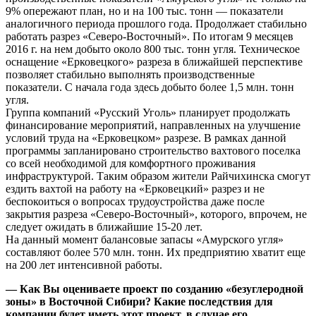
9% опережают план, но и на 100 тыс. тонн — показатели
аналогичного периода прошлого года. Продолжает стабильно
работать разрез «Северо-Восточный». По итогам 9 месяцев
2016 г. на нем добыто около 800 тыс. тонн угля. Техническое
оснащение «Ерковецкого» разреза в ближайшей перспективе
позволяет стабильно выполнять производственные
показатели. С начала года здесь добыто более 1,5 млн. тонн
угля.
Группа компаний «Русский Уголь» планирует продолжать
финансирование мероприятий, направленных на улучшение
условий труда на «Ерковецком» разрезе. В рамках данной
программы запланировано строительство вахтового поселка
со всей необходимой для комфортного проживания
инфраструктурой. Таким образом жители Райчихинска смогут
ездить вахтой на работу на «Ерковецкий» разрез и не
беспокоиться о вопросах трудоустройства даже после
закрытия разреза «Северо-Восточный», которого, впрочем, не
следует ожидать в ближайшие 15-20 лет.
На данный момент балансовые запасы «Амурского угля»
составляют более 570 млн. тонн. Их предприятию хватит еще
на 200 лет интенсивной работы.
— Как Вы оцениваете проект по созданию «безуглеродной
зоны» в Восточной Сибири? Какие последствия для
компании будет иметь этот проект, в случае его