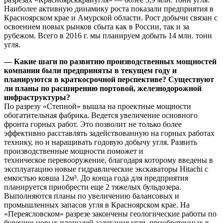
Наиболее активную динамику роста показали предприятия в
Красноярском крае и Амурской области. Рост добычи связан с
освоением новых рынков сбыта как в России, так и за
рубежом. Всего в 2016 г. мы планируем добыть 14 млн. тонн
угля.
— Какие шаги по развитию производственных мощностей
компании были предприняты в текущем году и
планируются в краткосрочной перспективе? Существуют
ли планы по расширению портовой, железнодорожной
инфраструктуры?
По разрезу «Степной» вышла на проектные мощности
обогатительная фабрика. Ведется увеличение основного
фронта горных работ. Это позволит не только более
эффективно расставлять задействованную на горных работах
технику, но и наращивать годовую добычу угля. Развить
производственные мощности поможет и
техническое перевооружение, благодаря которому введены в
эксплуатацию новые гидравлические экскаваторы Hitachi с
емкостью ковша 12м³. До конца года для предприятия
планируется приобрести еще 2 тяжелых бульдозера.
Выполняются планы по увеличению балансовых и
промышленных запасов угля в Красноярском крае. На
«Переясловском» разрезе закончены геологические работы по
бурению новых площадей залегания угля, приобретенных в