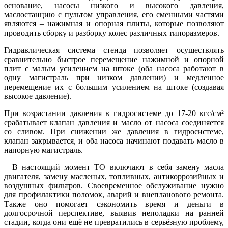
основание, насосы низкого и высокого давления,
маслостанцию с пультом управления, его сменными частями
являются – нажимная и опорная плиты, которые позволяют
проводить сборку и разборку колес различных типоразмеров.
Гидравлическая система стенда позволяет осуществлять
сравнительно быстрое перемещение нажимной и опорной
плит с малым усилением на штоке (оба насоса работают в
одну магистраль при низком давлении) и медленное
перемещение их с большим усилением на штоке (создавая
высокое давление).
При возрастании давления в гидросистеме до 17-20 кгс/см²
срабатывает клапан давления и масло от насоса соединяется
со сливом. При снижении же давления в гидросистеме,
клапан закрывается, и оба насоса начинают подавать масло в
напорную магистраль.
– В настоящий момент ТО включают в себя замену масла
двигателя, замену масленых, топливных, антикоррозийных и
воздушных фильтров. Своевременное обслуживание нужно
для профилактики поломок, аварий и внепланового ремонта.
Также оно помогает сэкономить время и деньги в
долгосрочной перспективе, выявив неполадки на ранней
стадии, когда они ещё не превратились в серьёзную проблему,