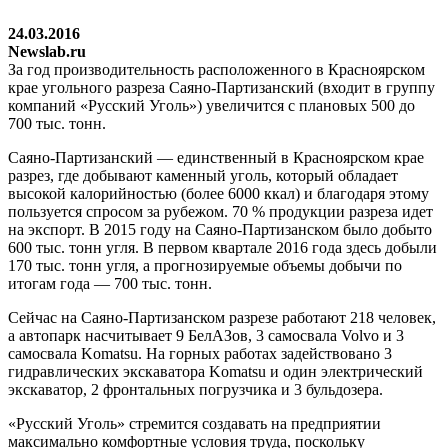
24.03.2016
Newslab.ru
За год производительность расположенного в Красноярском
крае угольного разреза Саяно-Партизанский (входит в группу
компаний «Русский Уголь») увеличится с плановых 500 до
700 тыс. тонн.
Саяно-Партизанский — единственный в Красноярском крае
разрез, где добывают каменный уголь, который обладает
высокой калорийностью (более 6000 ккал) и благодаря этому
пользуется спросом за рубежом. 70 % продукции разреза идет
на экспорт. В 2015 году на Саяно-Партизанском было добыто
600 тыс. тонн угля. В первом квартале 2016 года здесь добыли
170 тыс. тонн угля, а прогнозируемые объемы добычи по
итогам года — 700 тыс. тонн.
Сейчас на Саяно-Партизанском разрезе работают 218 человек,
а автопарк насчитывает 9 БелАЗов, 3 самосвала Volvo и 3
самосвала Komatsu. На горных работах задействовано 3
гидравлических экскаватора Komatsu и один электрический
экскаватор, 2 фронтальных погрузчика и 3 бульдозера.
«Русский Уголь» стремится создавать на предприятии
максимально комфортные условия труда, поскольку