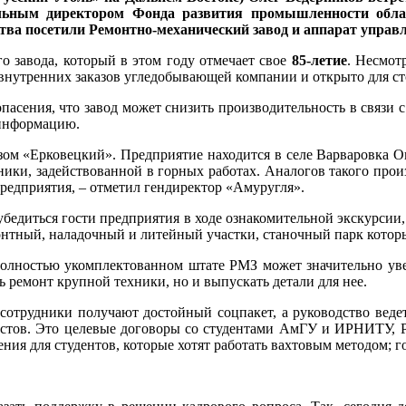
льным директором Фонда развития промышленности обла
ства посетили Ремонтно-механический завод и аппарат управ
о завода, который в этом году отмечает свое
85-летие
. Несмот
 внутренних заказов угледобывающей компании и открыто для с
опасения, что завод может снизить производительность в связи
информацию.
ом «Ерковецкий». Предприятие находится в селе Варваровка О
ики, задействованной в горных работах. Аналогов такого произ
предприятия, – отметил гендиректор «Амуругля».
бедиться гости предприятия в ходе ознакомительной экскурсии,
нтный, наладочный и литейный участки, станочный парк котор
 полностью укомплектованном штате РМЗ может значительно уве
ь ремонт крупной техники, но и выпускать детали для нее.
 сотрудники получают достойный соцпакет, а руководство вед
истов. Это целевые договоры со студентами АмГУ и ИРНИТУ, Р
ния для студентов, которые хотят работать вахтовым методом; 