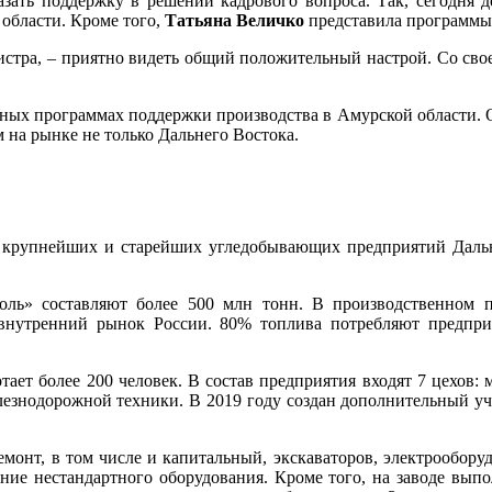
азать поддержку в решении кадрового вопроса. Так, сегодня 
 области. Кроме того,
Татьяна Величко
представила программы
истра, – приятно видеть общий положительный настрой. Со свое
ичных программах поддержки производства в Амурской области. 
 на рынке не только Дальнего Востока.
 крупнейших и старейших угледобывающих предприятий Дальн
ь» составляют более 500 млн тонн. В производственном п
 внутренний рынок России. 80% топлива потребляют предпр
ает более 200 человек. В состав предприятия входят 7 цехов
елезнодорожной техники. В 2019 году создан дополнительный уч
монт, в том числе и капитальный, экскаваторов, электрооборуд
ление нестандартного оборудования. Кроме того, на заводе в