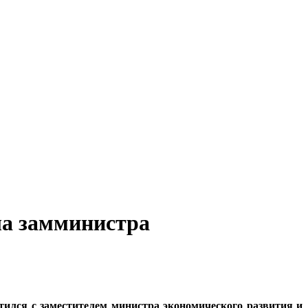
ла замминистра
тился с заместителем министра экономического развития и