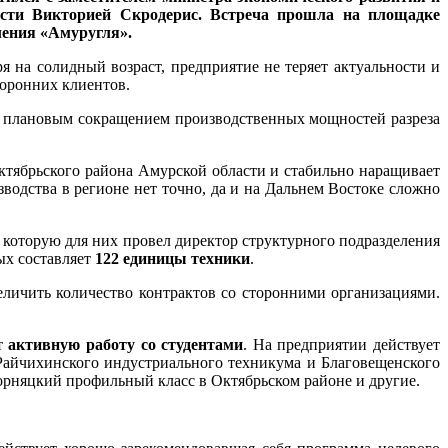
сти Викторией Скродерис. Встреча прошла на площадке
ления «Амуругля».
ря на солидный возраст, предприятие не теряет актуальности и
торонних клиентов.
 с плановым сокращением производственных мощностей разреза
ктябрьского района Амурской области и стабильно наращивает
водства в регионе нет точно, да и на Дальнем Востоке сложно
 которую для них провел директор структурного подразделения
ых составляет
122 единицы техники
.
личить количество контрактов со сторонними организациями.
ет
активную работу со студентами
. На предприятии действует
айчихинского индустриального техникума и Благовещенского
горняцкий профильный класс в Октябрьском районе и другие.