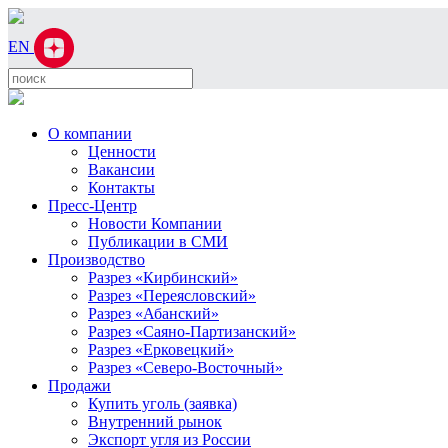
EN
О компании
Ценности
Вакансии
Контакты
Пресс-Центр
Новости Компании
Публикации в СМИ
Производство
Разрез «Кирбинский»
Разрез «Переясловский»
Разрез «Абанский»
Разрез «Саяно-Партизанский»
Разрез «Ерковецкий»
Разрез «Северо-Восточный»
Продажи
Купить уголь (заявка)
Внутренний рынок
Экспорт угля из России