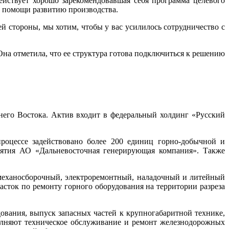
действует хорошо зарекомендовавшая себя программа целевого
 помощи развитию производства.
й стороны, мы хотим, чтобы у вас усилилось сотрудничество с
Она отметила, что ее структура готова подключиться к решению
его Востока. Актив входит в федеральный холдинг «Русский
роцессе задействовано более 200 единиц горно-добычной и
иятия АО «Дальневосточная генерирующая компания». Также
: механосборочный, электроремонтный, наладочный и литейный
асток по ремонту горного оборудования на территории разреза
ования, выпуск запасных частей к крупногабаритной технике,
ыполняют техническое обслуживание и ремонт железнодорожных