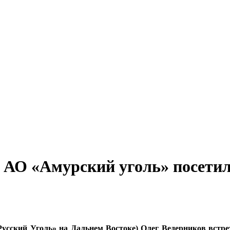
 АО «Амурский уголь» посети
сский Уголь» на Дальнем Востоке) Олег Ведерников встре