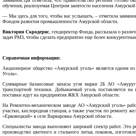
Замминистра отметила, что правительство региона готово ок
обучения, реализуемая Центром занятости населения Амурской
— Мы здесь для того, чтобы вас услышать, – отметила заммин
Фондом развития промышленности Амурской области.
Виктория Скродерис
, гендиректор Фонда, рассказала о разл
задач РМЗ, чтобы сделать предприятие еще более конкурентным
Справочная информация:
Акционерное общество «Амурский уголь» является одним из
Уголь».
Суммарные балансовые запасы угля марки 2Б АО «Амуругол
транспортной техники. Добываемый уголь поставляется на
поставки идут на предприятия ЖКХ Амурской области.
На Ремонтно-механическом заводе АО «Амурский уголь» работ
участки, кислородная станция, а также участок по ремонту ж
«Ерковецкий» в селе Варваровка Амурской области.
Специалисты завода выполняют широкий спектр работ. Это ре
производство цветного и стального литья, поковок, изготов