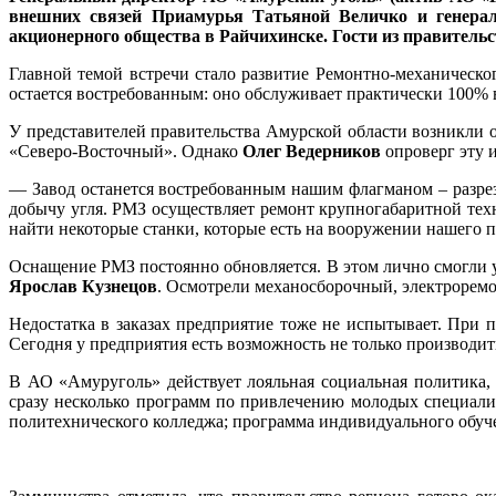
внешних связей Приамурья Татьяной Величко и генера
акционерного общества в Райчихинске. Гости из правитель
Главной темой встречи стало развитие Ремонтно-механическог
остается востребованным: оно обслуживает практически 100%
У представителей правительства Амурской области возникли 
«Северо-Восточный». Однако
Олег Ведерников
опроверг эту 
— Завод останется востребованным нашим флагманом – разрез
добычу угля. РМЗ осуществляет ремонт крупногабаритной техн
найти некоторые станки, которые есть на вооружении нашего 
Оснащение РМЗ постоянно обновляется. В этом лично смогли у
Ярослав Кузнецов
. Осмотрели механосборочный, электроремо
Недостатка в заказах предприятие тоже не испытывает. При
Сегодня у предприятия есть возможность не только производит
В АО «Амуруголь» действует лояльная социальная политика,
сразу несколько программ по привлечению молодых специал
политехнического колледжа; программа индивидуального обуче