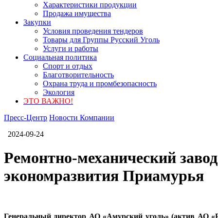
Характеристики продукции
Продажа имущества
Закупки
Условия проведения тендеров
Товары для Группы Русский Уголь
Услуги и работы
Социальная политика
Спорт и отдых
Благотворительность
Охрана труда и промбезопасность
Экология
ЭТО ВАЖНО!
Пресс-Центр
Новости Компании
2024-09-24
Ремонтно-механический завод
экономразвития Приамурья
Генеральный директор АО «Амурский уголь» (актив АО «Ру