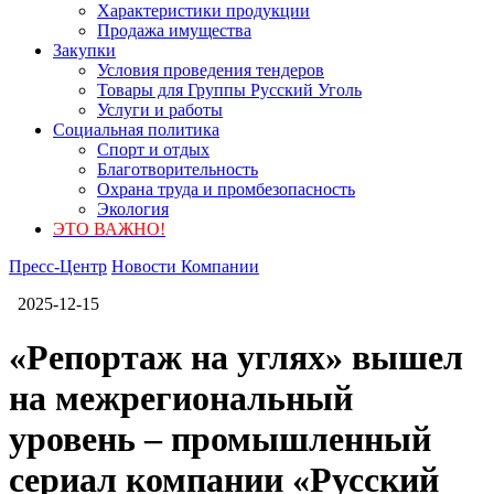
Характеристики продукции
Продажа имущества
Закупки
Условия проведения тендеров
Товары для Группы Русский Уголь
Услуги и работы
Социальная политика
Спорт и отдых
Благотворительность
Охрана труда и промбезопасность
Экология
ЭТО ВАЖНО!
Пресс-Центр
Новости Компании
2025-12-15
«Репортаж на углях» вышел
на межрегиональный
уровень – промышленный
сериал компании «Русский