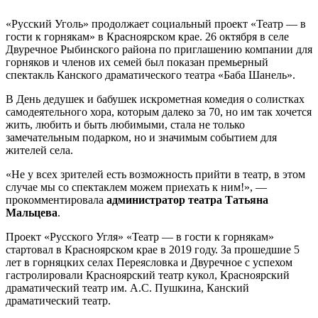
«Русский Уголь» продолжает социальный проект «Театр — в
гости к горнякам» в Красноярском крае. 26 октября в селе
Двуречное Рыбинского района по приглашению компании для
горняков и членов их семей был показан премьерный
спектакль Канского драматического театра «Баба Шанель».
В День дедушек и бабушек искрометная комедия о солистках
самодеятельного хора, которым далеко за 70, но им так хочется
жить, любить и быть любимыми, стала не только
замечательным подарком, но и значимым событием для
жителей села.
«Не у всех зрителей есть возможность прийти в театр, в этом
случае мы со спектаклем можем приехать к ним!», —
прокомментировала
администратор театра Татьяна
Мальцева
.
Проект «Русского Угля» «Театр — в гости к горнякам»
стартовал в Красноярском крае в 2019 году. За прошедшие 5
лет в горняцких селах Переясловка и Двуречное с успехом
гастролировали Красноярский театр кукол, Красноярский
драматический театр им. А.С. Пушкина, Канский
драматический театр.