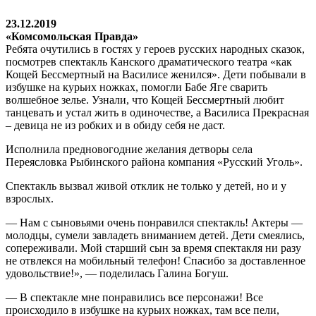
23.12.2019
«Комсомольская Правда»
Ребята очутились в гостях у героев русских народных сказок,
посмотрев спектакль Канского драматического театра «как
Кощей Бессмертный на Василисе женился». Дети побывали в
избушке на курьих ножках, помогли Бабе Яге сварить
волшебное зелье. Узнали, что Кощей Бессмертный любит
танцевать и устал жить в одиночестве, а Василиса Прекрасная
– девица не из робких и в обиду себя не даст.
Исполнила предновогодние желания детворы села
Переясловка Рыбинского района компания «Русский Уголь».
Спектакль вызвал живой отклик не только у детей, но и у
взрослых.
— Нам с сыновьями очень понравился спектакль! Актеры —
молодцы, сумели завладеть вниманием детей. Дети смеялись,
сопереживали. Мой старший сын за время спектакля ни разу
не отвлекся на мобильный телефон! Спасибо за доставленное
удовольствие!», — поделилась Галина Богуш.
— В спектакле мне понравились все персонажи! Все
происходило в избушке на курьих ножках, там все пели,