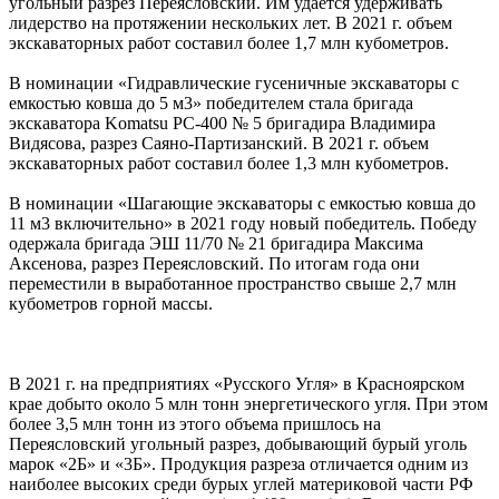
угольный разрез Переясловский. Им удается удерживать
лидерство на протяжении нескольких лет. В 2021 г. объем
экскаваторных работ составил более 1,7 млн кубометров.
В номинации «Гидравлические гусеничные экскаваторы с
емкостью ковша до 5 м3» победителем стала бригада
экскаватора Komatsu PC-400 № 5 бригадира Владимира
Видясова, разрез Саяно-Партизанский. В 2021 г. объем
экскаваторных работ составил более 1,3 млн кубометров.
В номинации «Шагающие экскаваторы с емкостью ковша до
11 м3 включительно» в 2021 году новый победитель. Победу
одержала бригада ЭШ 11/70 № 21 бригадира Максима
Аксенова, разрез Переясловский. По итогам года они
переместили в выработанное пространство свыше 2,7 млн
кубометров горной массы.
В 2021 г. на предприятиях «Русского Угля» в Красноярском
крае добыто около 5 млн тонн энергетического угля. При этом
более 3,5 млн тонн из этого объема пришлось на
Переясловский угольный разрез, добывающий бурый уголь
марок «2Б» и «3Б». Продукция разреза отличается одним из
наиболее высоких среди бурых углей материковой части РФ