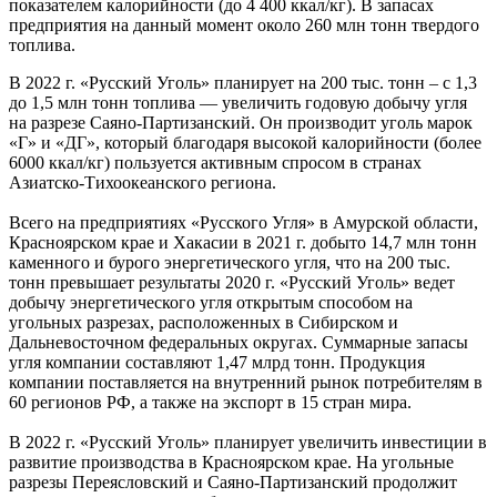
показателем калорийности (до 4 400 ккал/кг). В запасах
предприятия на данный момент около 260 млн тонн твердого
топлива.
В 2022 г. «Русский Уголь» планирует на 200 тыс. тонн – с 1,3
до 1,5 млн тонн топлива — увеличить годовую добычу угля
на разрезе Саяно-Партизанский. Он производит уголь марок
«Г» и «ДГ», который благодаря высокой калорийности (более
6000 ккал/кг) пользуется активным спросом в странах
Азиатско-Тихоокеанского региона.
Всего на предприятиях «Русского Угля» в Амурской области,
Красноярском крае и Хакасии в 2021 г. добыто 14,7 млн тонн
каменного и бурого энергетического угля, что на 200 тыс.
тонн превышает результаты 2020 г. «Русский Уголь» ведет
добычу энергетического угля открытым способом на
угольных разрезах, расположенных в Сибирском и
Дальневосточном федеральных округах. Суммарные запасы
угля компании составляют 1,47 млрд тонн. Продукция
компании поставляется на внутренний рынок потребителям в
60 регионов РФ, а также на экспорт в 15 стран мира.
В 2022 г. «Русский Уголь» планирует увеличить инвестиции в
развитие производства в Красноярском крае. На угольные
разрезы Переясловский и Саяно-Партизанский продолжит