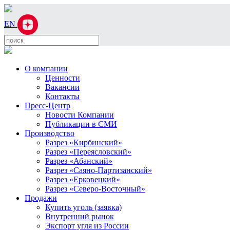
EN
О компании
Ценности
Вакансии
Контакты
Пресс-Центр
Новости Компании
Публикации в СМИ
Производство
Разрез «Кирбинский»
Разрез «Переясловский»
Разрез «Абанский»
Разрез «Саяно-Партизанский»
Разрез «Ерковецкий»
Разрез «Северо-Восточный»
Продажи
Купить уголь (заявка)
Внутренний рынок
Экспорт угля из России