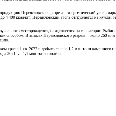
 продукцию Переясловского разреза – энергетический уголь мар
(до 4 400 ккал/кг). Переясловский уголь отгружается на нужд
оугольного месторождения, находящегося на территории Рыбинск
м способом. В запасах Переясловского разреза – около 260 млн 
ацию.
ом крае в 1 кв. 2022 г. добыто свыше 1,2 млн тонн каменного и
а 2021 г. – 1,1 млн тонн топлива.