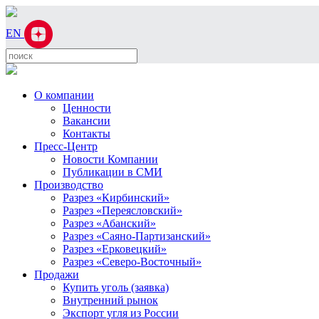
EN
О компании
Ценности
Вакансии
Контакты
Пресс-Центр
Новости Компании
Публикации в СМИ
Производство
Разрез «Кирбинский»
Разрез «Переясловский»
Разрез «Абанский»
Разрез «Саяно-Партизанский»
Разрез «Ерковецкий»
Разрез «Северо-Восточный»
Продажи
Купить уголь (заявка)
Внутренний рынок
Экспорт угля из России