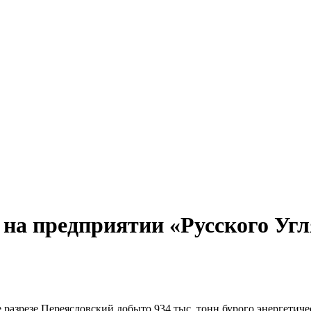
ва на предприятии «Русского Уг
е разрезе Переясловский добыто 934 тыс. тонн бурого энергетич