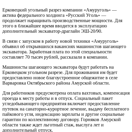
Ерковецкий угольный разрез компании «Амуруголь» —
актива федерального холдинга «Русский Уголь» —
продолжает наращивать производственные мощности. Для
этого в ближайшее время вводится в эксплуатацию
дополнительный экскаватор-драглайн ЭШ-20/90.
В связи с запуском в работу новой техники «Амуруголь»
объявил об открывшихся вакансиях машинистов шагающего
экскаватора. Заработная плата по этой специальности
составляет 70 тысяч рублей, рассказали в компании.
Машинисты шагающего экскаватора будут работать на
Ерковецком угольном разрезе. Для проживания им будет
предоставлено новое благоустроенное общежитие в селе
Варваровка Октябрьского района Амурской области.
Для работников предусмотрена оплата вахтовых, компенсация
проезда к месту работы и в отпуск. Социальный пакет
угледобывающего предприятия включает предоставление
путевок на санаторно-курортное лечение, выдачу бесплатного
пайкового угля, индексацию зарплаты и другие социальные
гарантии по коллективному договору. Горняков Амурской
области также ждет льготный стаж, выслуга лет и
дополнительный отпуск.