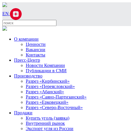
EN
О компании
Ценности
Вакансии
Контакты
Пресс-Центр
Новости Компании
Публикации в СМИ
Производство
Разрез «Кирбинский»
Разрез «Переясловский»
Разрез «Абанский»
Разрез «Саяно-Партизанский»
Разрез «Ерковецкий»
Разрез «Северо-Восточный»
Продажи
Купить уголь (заявка)
Внутренний рынок
Экспорт угля из России