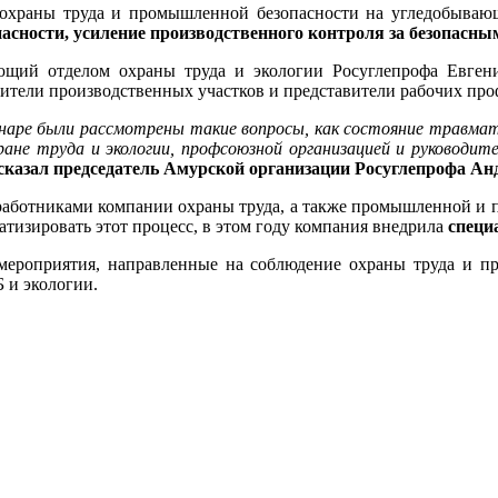
и охраны труда и промышленной безопасности на угледобыва
асности, усиление производственного контроля за безопасны
ющий отделом охраны труда и экологии Росуглепрофа Евге
дители производственных участков и представители рабочих пр
аре были рассмотрены такие вопросы, как состояние травмати
ане труда и экологии, профсоюзной организацией и руководит
сказал председатель Амурской организации Росуглепрофа Ан
работниками компании охраны труда, а также промышленной и п
атизировать этот процесс, в этом году компания внедрила
специ
 мероприятия, направленные на соблюдение охраны труда и п
 и экологии.