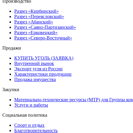
Производство
Разрез «Кирбинский»
Разрез «Переясловский»
Разрез «Абанский»
Разрез «Саяно-Партизанский»
Разрез «Ерковецкий»
Разрез «Северо-Восточный»
Продажи
КУПИТЬ УГОЛЬ (ЗАЯВКА)
Внутренний рынок
Экспорт угля из России
Характеристики продукции
Продажа имущества
Закупки
Материально-технические ресурсы (МТР) для Группы ко
Услуги и работы
Социальная политика
Спорт и отдых
Благотворительность