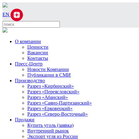
EN
О компании
Ценности
Вакансии
Контакты
Пресс-Центр
Новости Компании
Публикации в СМИ
Производство
Разрез «Кирбинский»
Разрез «Переясловский»
Разрез «Абанский»
Разрез «Саяно-Партизанский»
Разрез «Ерковецкий»
Разрез «Северо-Восточный»
Продажи
Купить уголь (заявка)
Внутренний рынок
Экспорт угля из России