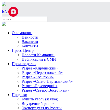
EN
О компании
Ценности
Вакансии
Контакты
Пресс-Центр
Новости Компании
Публикации в СМИ
Производство
Разрез «Кирбинский»
Разрез «Переясловский»
Разрез «Абанский»
Разрез «Саяно-Партизанский»
Разрез «Ерковецкий»
Разрез «Северо-Восточный»
Продажи
Купить уголь (заявка)
Внутренний рынок
Экспорт угля из России