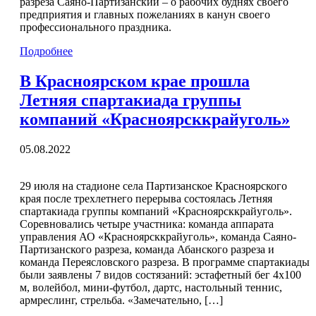
разреза Саяно-Партизанский – о рабочих буднях своего
предприятия и главных пожеланиях в канун своего
профессионального праздника.
Подробнее
В Красноярском крае прошла
Летняя спартакиада группы
компаний «Красноярсккрайуголь»
05.08.2022
29 июля на стадионе села Партизанское Красноярского
края после трехлетнего перерыва состоялась Летняя
спартакиада группы компаний «Красноярсккрайуголь».
Соревновались четыре участника: команда аппарата
управления АО «Красноярсккрайуголь», команда Саяно-
Партизанского разреза, команда Абанского разреза и
команда Переясловского разреза. В программе спартакиады
были заявлены 7 видов состязаний: эстафетный бег 4х100
м, волейбол, мини-футбол, дартс, настольный теннис,
армреслинг, стрельба. «Замечательно, […]