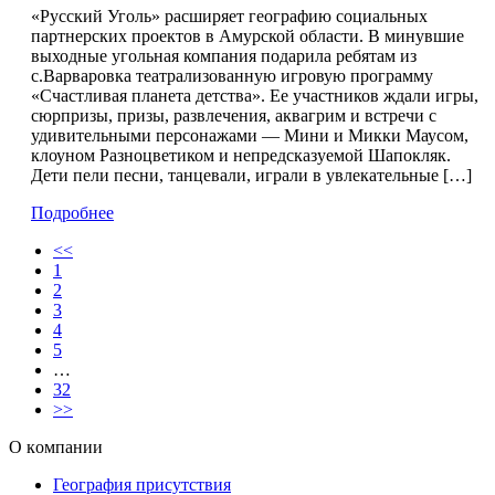
«Русский Уголь» расширяет географию социальных
партнерских проектов в Амурской области. В минувшие
выходные угольная компания подарила ребятам из
с.Варваровка театрализованную игровую программу
«Счастливая планета детства». Ее участников ждали игры,
сюрпризы, призы, развлечения, аквагрим и встречи с
удивительными персонажами — Мини и Микки Маусом,
клоуном Разноцветиком и непредсказуемой Шапокляк.
Дети пели песни, танцевали, играли в увлекательные […]
Подробнее
<<
1
2
3
4
5
…
32
>>
О компании
География присутствия